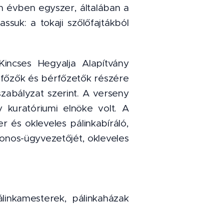
n évben egyszer, általában a
suk: a tokaji szőlőfajtákból
ncses Hegyalja Alapítvány
főzők és bérfőzetők részére
zabályzat szerint. A verseny
 kuratóriumi elnöke volt. A
r és okleveles pálinkabíráló,
donos-ügyvezetőjét, okleveles
álinkamesterek, pálinkaházak