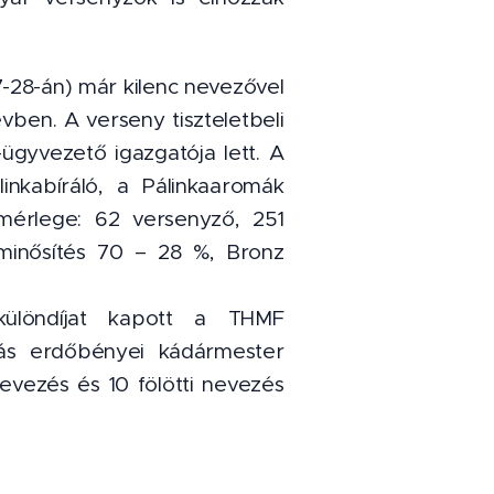
-28-án) már kilenc nevezővel
vben. A verseny tiszteletbeli
ügyvezető igazgatója lett. A
inkabíráló, a Pálinkaaromák
érlege: 62 versenyző, 251
 minősítés 70 – 28 %, Bronz
 különdíjat kapott a THMF
rás erdőbényei kádármester
nevezés és 10 fölötti nevezés