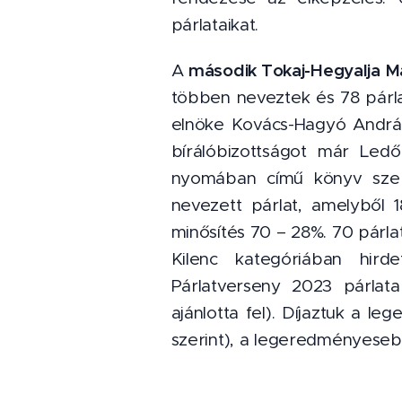
párlataikat.
második Tokaj-Hegyalja M
A
többen neveztek és 78 párlat
elnöke Kovács-Hagyó András 
bírálóbizottságot már Ledő
nyomában című könyv szer
nevezett párlat, amelyből 
minősítés 70 – 28%. 70 párla
Kilenc kategóriában hird
Párlatverseny 2023 párlat
ajánlotta fel). Díjaztuk a l
szerint), a legeredményeseb