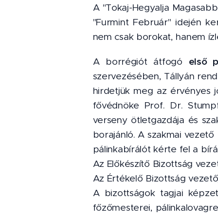
A "Tokaj-Hegyalja Magasabb 
"Furmint Február" idején ke
nem csak borokat, hanem ízlet
első p
A borrégiót átfogó
szervezésében, Tállyán ren
hirdetjük meg az érvényes j
fővédnöke Prof. Dr. Stumpf
verseny ötletgazdája és szak
borajánló. A szakmai vezető 
pálinkabírálót kérte fel a bí
Az Előkészítő Bizottság veze
Az Értékelő Bizottság vezet
A bizottságok tagjai képzet
főzőmesterei, pálinkalovagre