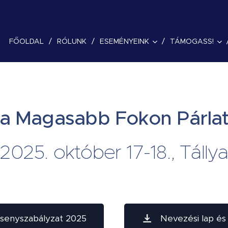
FŐOLDAL
RÓLUNK
ESEMÉNYEINK
TÁMOGASS!
ja Magasabb Fokon Párla
2025. október 17-18., Tálly
senyszabályzat 2025
Nevezési lap és 