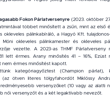
agasabb Fokon Párlatversenyre
(2023. október 27
mintával többet minősített a zsűri, mint az első é
okleveles pálinkabíráló, a Hagyó Kft. tulajdonos-
 Móni okleveles pálinkamester és okleveles pál
zője vezette. A 2023-as THMF Párlatverseny m
181 lett érmes. Arany minősítés 41 – 16%, Ezüst
t nem érmes minősítést kapott.
ettünk kategóriagyőztest (Champion párlat),
a (az ötven literes tölgyfahordót Miklóssy And
egeredményesebb versenyzőket (10 vagy az alatti 
b női versenyzőt és a két legaktívabb nevezőt.