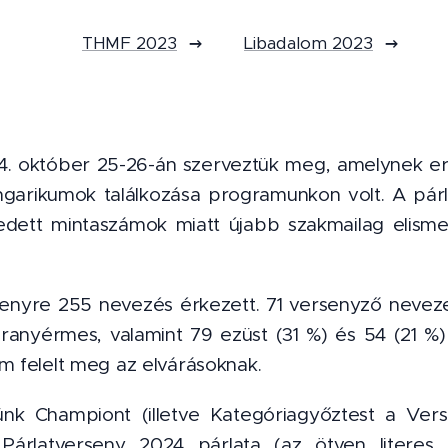
THMF 2023
Libadalom 2023
4. október 25-26-án szerveztük meg, amelynek 
ngarikumok találkozása programunkon volt. A párl
dett mintaszámok miatt újabb szakmailag elismer
enyre 255 nevezés érkezett. 71 versenyző nevezet
aranyérmes, valamint 79 ezüst (31 %) és 54 (21 %)
m felelt meg az elvárásoknak.
ünk Championt (illetve Kategóriagyőztest a Verse
Párlatverseny 2024 párlata (az ötven literes t