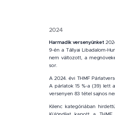
2024
Harmadik versenyünket
202
9-én a Tállyai Libadalom-Hu
nem változott, a megnöveke
sor.
A 2024. évi THMF Párlatvers
A párlatok 15 %-a (39) lett 
versenyen 83 tétel sajnos ne
Kilenc kategóriában hirdett
Különdíjat kapott a THMF 