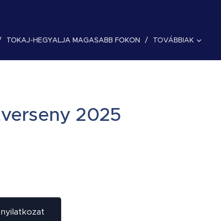
TOKAJ-HEGYALJA MAGASABB FOKON
TOVÁBBIAK
tverseny 2025
a
nyilatkozat