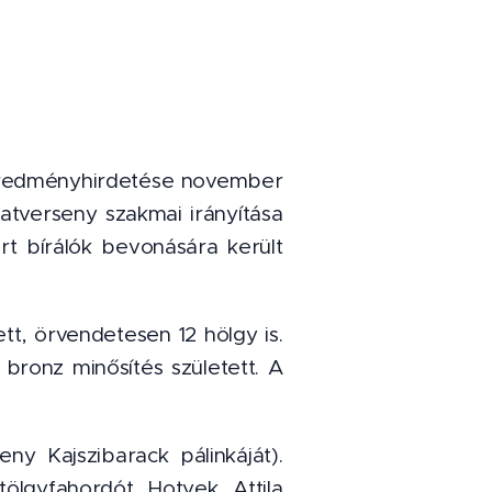
eredményhirdetése november
atverseny szakmai irányítása
t bírálók bevonására került
t, örvendetesen 12 hölgy is.
 bronz minősítés született. A
ny Kajszibarack pálinkáját).
ölgyfahordót Hotyek Attila