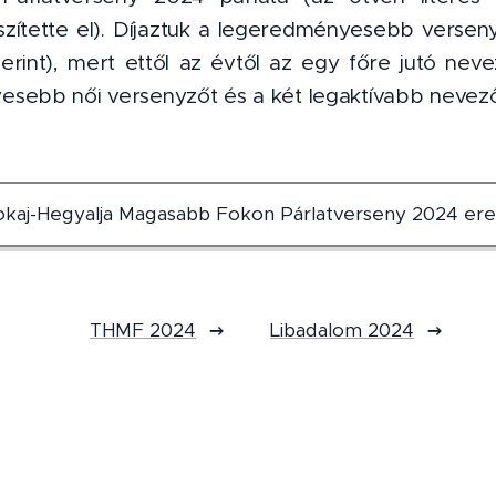
ítette el). Díjaztuk a legeredményesebb versenyz
zerint), mert ettől az évtől az egy főre jutó nev
sebb női versenyzőt és a két legaktívabb nevező
okaj-Hegyalja Magasabb Fokon Párlatverseny 2024 er
THMF 2024
Libadalom 2024