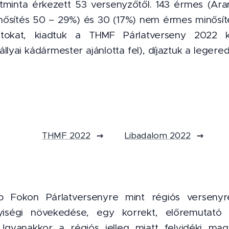
tminta érkezett 53 versenyzőtől. 143 érmes (Ara
inősítés 50 – 29%) és 30 (17%) nem érmes minősíté
tokat, kiadtuk a THMF Párlatverseny 2022 kü
állyai kádármester ajánlotta fel), díjaztuk a leg
THMF 2022
Libadalom 2022
b Fokon Párlatversenyre mint régiós versenyr
iségi növekedése, egy korrekt, előremutató é
Ugyanakkor a régiós jelleg miatt felvidéki mag