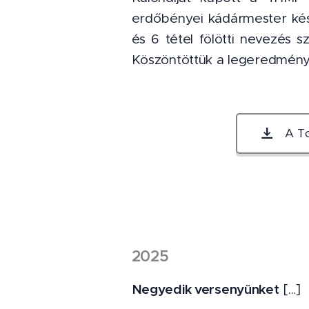
erdőbényei kádármester kész
és 6 tétel fölötti nevezés s
Köszöntöttük a legeredménye
A T
2025
Negyedik versenyünket
[...]