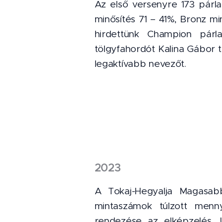
Az első versenyre 173 párla
minősítés 71 – 41%, Bronz m
hirdettünk Champion párla
tölgyfahordót Kalina Gábor t
legaktívabb nevezőt.
2023
A Tokaj-Hegyalja Magasab
mintaszámok túlzott menny
rendezése az elképzelés. 