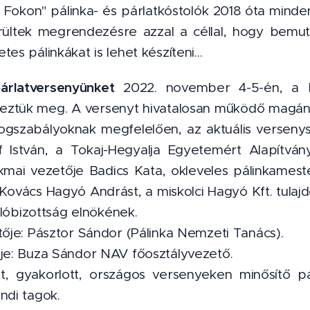
Fokon" pálinka- és párlatkóstolók 2018 óta minde
rültek megrendezésre azzal a céllal, hogy bemutas
es pálinkákat is lehet készíteni…
árlatversenyünket
2022. november 4-5-én, a Ki
deztük meg. A versenyt hivatalosan működő magán
ogszabályoknak megfelelően, az aktuális versenys
 István, a Tokaj-Hegyalja Egyetemért Alapítvány
mai vezetője Badics Kata, okleveles pálinkameste
Kovács Hagyó Andrást, a miskolci Hagyó Kft. tulaj
rálóbizottság elnökének.
tője: Pásztor Sándor (Pálinka Nemzeti Tanács).
ője: Buza Sándor NAV főosztályvezető.
t, gyakorlott, országos versenyeken minősítő p
ndi tagok.