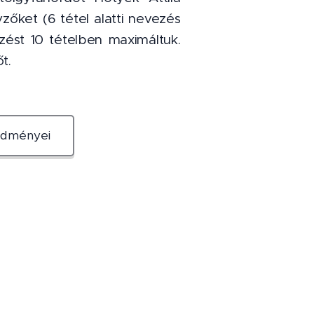
őket (6 tétel alatti nevezés
ezést 10 tételben maximáltuk.
t.
edményei