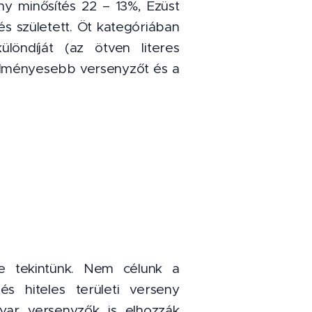
ny minősítés 22 – 13%, Ezüst
s született. Öt kategóriában
löndíját (az ötven literes
eredményesebb versenyzőt és a
e tekintünk. Nem célunk a
s hiteles területi verseny
yar versenyzők is elhozzák