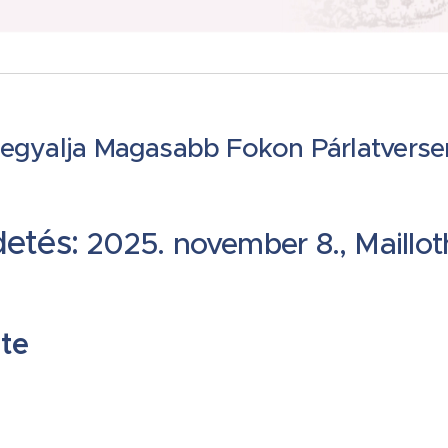
egyalja Magasabb Fokon Párlatvers
etés:
2025. november 8., Mailloth
te