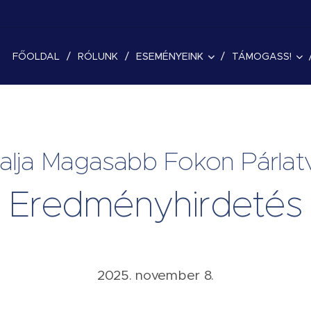
FŐOLDAL
RÓLUNK
ESEMÉNYEINK
TÁMOGASS!
alja Magasabb Fokon Párla
Eredményhirdetés
2025. november 8.