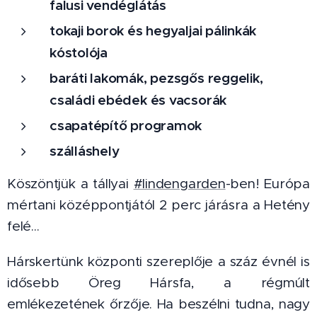
falusi vendéglátás
tokaji borok és hegyaljai pálinkák
kóstolója
baráti lakomák, pezsgős reggelik,
családi ebédek és vacsorák
csapatépítő programok
szálláshely
Köszöntjük a tállyai
#lindengarden
-ben! Európa
mértani középpontjától 2 perc járásra a Hetény
felé...
Hárskertünk központi szereplője a száz évnél is
idősebb Öreg Hársfa, a régmúlt
emlékezetének őrzője. Ha beszélni tudna, nagy