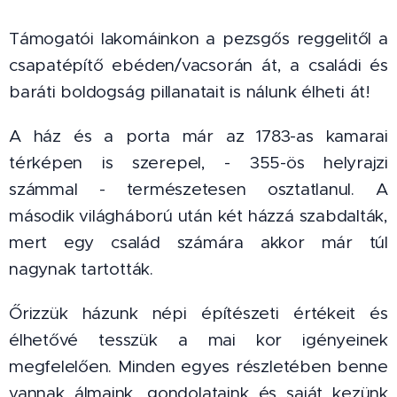
Támogatói lakomáinkon a pezsgős reggelitől a
csapatépítő ebéden/vacsorán át, a családi és
baráti boldogság pillanatait is nálunk élheti át!
A ház és a porta már az 1783-as kamarai
térképen is szerepel, - 355-ös helyrajzi
számmal - természetesen osztatlanul. A
második világháború után két házzá szabdalták,
mert egy család számára akkor már túl
nagynak tartották.
Őrizzük házunk népi építészeti értékeit és
élhetővé tesszük a mai kor igényeinek
megfelelően. Minden egyes részletében benne
vannak álmaink, gondolataink és saját kezünk