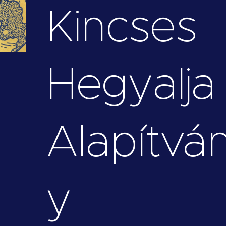
Kincses
Hegyalja
Alapítvá
y