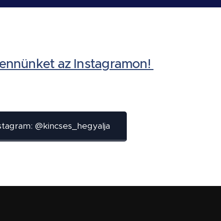
ennünket az Instagramon!
stagram: @kincses_hegyalja