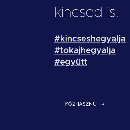
kincsed is.
#kincseshegyalja
#tokajhegyalja
#együtt
KÖZHASZNÚ