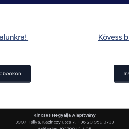
alunkra!
Kövess b
acebookon
In
Kincses Hegyalja Alapítvány
3907 Tállya, Kazinczy utca 7., +36 20 959 3733
Adószám: 19279042-1-05