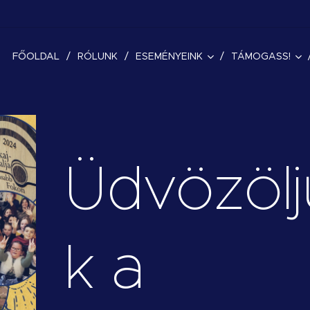
FŐOLDAL
RÓLUNK
ESEMÉNYEINK
TÁMOGASS!
Üdvözölj
k a