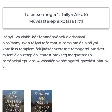
Tekintse meg a 1. Tállya Alkotó
Művésztelep alkotásait itt!
Bényi Éva alábbi két festményének eladásával
alapítványunk a tállyai református templom és a tállyai
katolikus templom felújítását szeretné támogatni! Mindkét
műemlék a zempléni épített örökség meghatározó
történelmi épülete. A vásárlónak támogatói igazolást állítunk
ki.
Bényi
Bényi
Éva:
Éva:
Délutáni
Áldás,
séta
Békesség
(50x40
(70x50
cm) - 110
cm) - 170
000 Ft