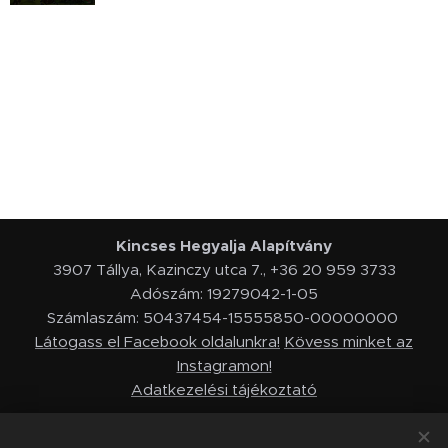
Kincses Hegyalja Alapítvány
3907 Tállya, Kazinczy utca 7., +36 20 959 3733
Adószám: 19279042-1-05
Számlaszám: 50437454-15555850-00000000
Látogass el Facebook oldalunkra!
Kövess minket az
Instagramon!
Adatkezelési tájékoztató
-
2022 © Kincses Hegyalja Alapítvány - Minden jog fenntartva