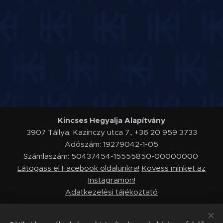
Kincses Hegyalja Alapítvány
3907 Tállya, Kazinczy utca 7., +36 20 959 3733
Adószám: 19279042-1-05
Számlaszám: 50437454-15555850-00000000
Látogass el Facebook oldalunkra!
Kövess minket az
Instagramon!
Adatkezelési tájékoztató
-
2022 © Kincses Hegyalja Alapítvány - Minden jog fenntartva