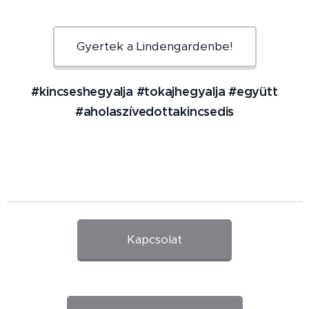
Gyertek a Lindengardenbe!
#kincseshegyalja #tokajhegyalja #együtt
#aholaszívedottakincsedis
Kapcsolat